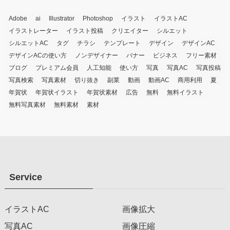
Adobe
ai
Illustrator
Photoshop
イラスト
イラストAC
イラストレーター
イラスト投稿
クリエイター
シルエット
シルエットAC
タグ
チラシ
テンプレート
デザイン
デザインAC
デザインACの使い方
ノンデザイナー
バナー
ビジネス
フリー素材
ブログ
プレミアム会員
人工知能
使い方
写真
写真AC
写真投稿
写真検索
写真素材
切り抜き
副業
動画
動画AC
商用利用
夏
年賀状
年賀状イラスト
年賀状素材
広告
無料
無料イラスト
無料写真素材
無料素材
素材
Service
イラストAC
画像拡大
写真AC
画像圧縮