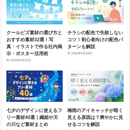
クールビズ素材の選び方と
チラシの配色で失敗しない
おすすめ素材32選！写
コツ！初心者向けの配色パ
真・イラストで作る社内掲
ターンも解説
示・ポスター活用術
2026年6月18日
2026年6月20日
七夕のデザインに使えるフ
梅雨のアイキャッチが暗く
リー素材40選｜織姫や天
見える原因は？爽やかに見
の川など素材まとめ
せるコツを解説