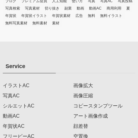
ブログ
プレミアム会員
人工知能
使い方
写真
写真AC
写真投稿
写真検索
写真素材
切り抜き
副業
動画
動画AC
商用利用
夏
年賀状
年賀状イラスト
年賀状素材
広告
無料
無料イラスト
無料写真素材
無料素材
素材
Service
イラストAC
画像拡大
写真AC
画像圧縮
シルエットAC
コピースタンプツール
動画AC
アート画像作成
年賀状AC
顔差替
フリービーAC
空置換