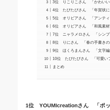
3位 りこりこさん 「かわい
4位 たぴたぴさん 「年賀状
5位 オリビアさん 「アンティ
6位 オリビアさん 「和風素材1
7位 ニャラメロさん 「シン
8位 りにさん 「春の手書き
9位 ほくろまんさん 「文字
10位 たぴたぴさん 「可愛い
まとめ
1位 YOUMIcreation
さん 「ポッ