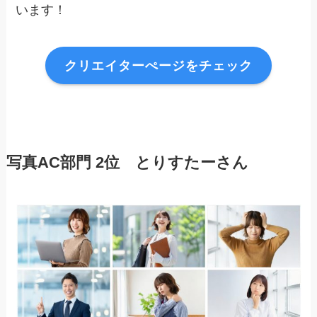
います！
クリエイターぺージをチェック
写真AC部門 2
位 とりすたー
さん