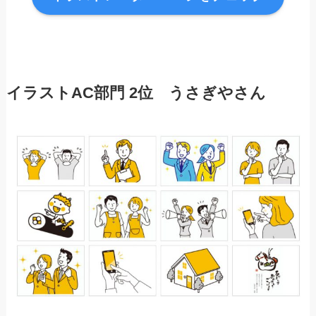
イラスト
AC部門
2位 うさぎや
さん