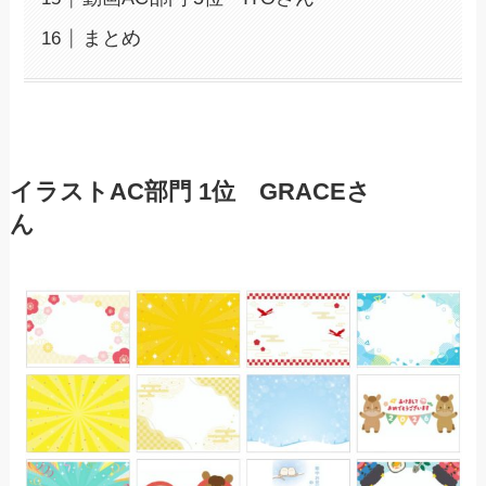
まとめ
イラスト
AC部門
1位 GRACE
さ
ん