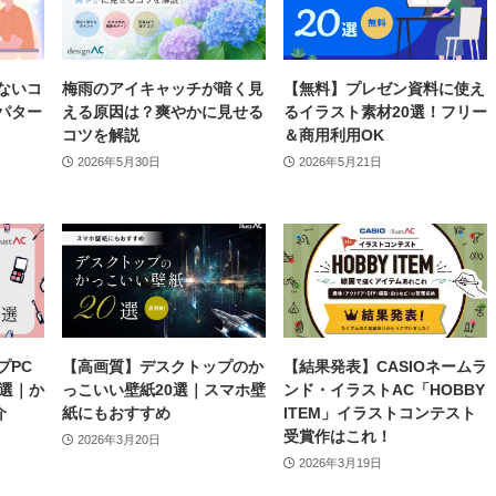
ないコ
梅雨のアイキャッチが暗く見
【無料】プレゼン資料に使え
パター
える原因は？爽やかに見せる
るイラスト素材20選！フリー
コツを解説
＆商用利用OK
2026年5月30日
2026年5月21日
プPC
【高画質】デスクトップのか
【結果発表】CASIOネームラ
0選｜か
っこいい壁紙20選｜スマホ壁
ンド・イラストAC「HOBBY
介
紙にもおすすめ
ITEM」イラストコンテスト
受賞作はこれ！
2026年3月20日
2026年3月19日