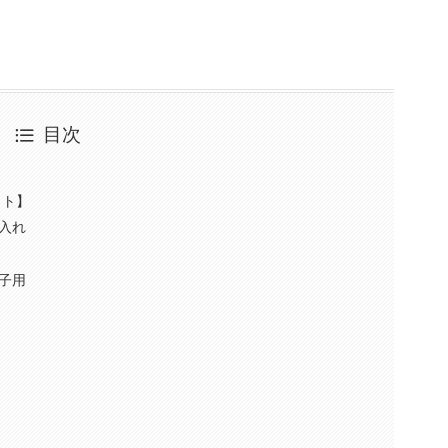
目次
ット】
入れ
子用