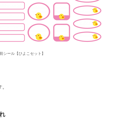
名前シール【ひよこセット】
す。
れ