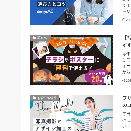
で印
ージ
20
【
写真AC
すす
毎年
して
ィー
から
20
フ
お役立ち情報
のコ
毎日
のに
い.