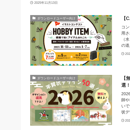
2025年11月13日
【C
ダウンロードユーザー向け
コン
用さ
（水
の道
20
【無
ダウンロードユーザー向け
選
20
師や
いで
状デ
20