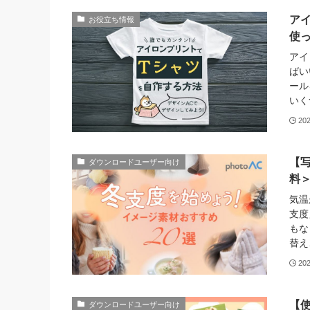
ア
お役立ち情報
使
アイ
ばい
ール
いく
20
【
ダウンロードユーザー向け
料
気温
支度
もな
替え
20
【使
ダウンロードユーザー向け