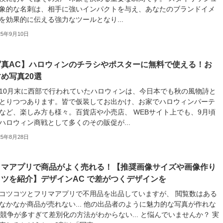
象的な名刺は、相手に強いインパクトを与え、あなたのブランドイメ
を効果的に伝える強力なツールとなり...
25年9月10日
写真AC】ハロウィンのチラシやポスターに無料で使える！お
め写真20選
10月末に西部で行われていたハロウィンは、今日本でも秋の風物詩と
とりつつあります。皆で仮装してお出かけ、お家でハロウィンパーテ
など、楽しみ方も様々。百貨店や小売店、 WEBサイト上でも、9月頃
ハロウィン商戦として多くのその販促が...
25年8月28日
リマアプリで商品がよく売れる！【推奨画像サイズや画像作り
ツを紹介】デザインAC で差がつくデザインを
コツコツとフリマアプリで不用品を出品していますが、 閲覧数はある
なかなか商品が売れない... 他の出品者のように魅力的な写真が作れな
.. 競争が多すぎて差別化の方法がわからない... と悩んでいませんか？ 実