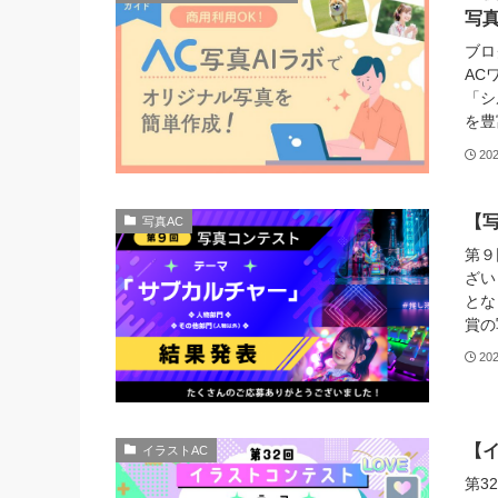
写
ブロ
AC
「シ
を豊
20
【
写真AC
第９
ざい
とな
賞の
20
【
イラストAC
第3