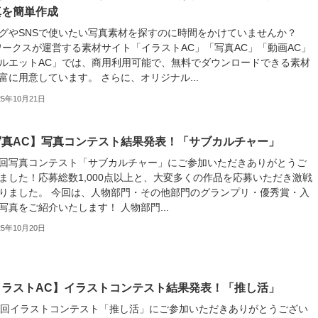
真を簡単作成
グやSNSで使いたい写真素材を探すのに時間をかけていませんか？
ワークスが運営する素材サイト「イラストAC」「写真AC」「動画AC」
ルエットAC」では、商用利用可能で、無料でダウンロードできる素材
富に用意しています。 さらに、オリジナル...
25年10月21日
写真AC】写真コンテスト結果発表！「サブカルチャー」
回写真コンテスト「サブカルチャー」にご参加いただきありがとうご
ました！応募総数1,000点以上と、大変多くの作品を応募いただき激戦
りました。 今回は、人物部門・その他部門のグランプリ・優秀賞・入
写真をご紹介いたします！ 人物部門...
25年10月20日
イラストAC】イラストコンテスト結果発表！「推し活」
2回イラストコンテスト「推し活」にご参加いただきありがとうござい