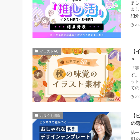
まし
まし
紹介
20
【
イラストAC
＞
「実
す。
ット
ての
20
【
お役立ち情報
の
第一
刺交