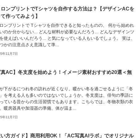
イロンプリントでTシャツを自作する方法は？【デザインACを
って作ってみよう】
ロンプリントで Tシャツを自作できると知ったものの、 何から始めれ
いのか分からない... どんな材料が必要なんだろう... どんなデザインツ
を使えばいいんだろう... と気になっている人もいるでしょう。 実は、
つかの注意点さえ意識して準...
25年11月7日
写真AC】冬支度を始めよう！イメージ素材おすすめ20選＜無
＞
が下がるにつれ冬の訪れが近くなり、暖かい冬を過ごせるように「冬
」を考える人も多いのではないでしょうか。冬支度は、俳句の季語に
っている昔からの生活習慣でもあります。こちらでは、冬物衣類の衣
、暖房器具や加湿器の準備、体が温ま...
25年11月7日
い方ガイド】商用利用OK！「AC写真AIラボ」でオリジナル