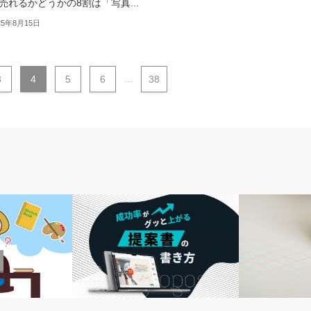
売れるかどうかの8割は「写真...
25年8月15日
3
4
5
6
...
38