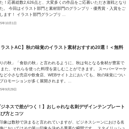
た！応募総数2,626点と、大変多くの作品をご応募いただき激戦となり
た。 今回はイラスト部門と素材部門のグランプリ・優秀賞・入賞をご
します！ イラスト部門グランプリ ...
25年10月1日
イラストAC】秋の味覚のイラスト素材おすすめ20選！＜無料
りの秋」「食欲の秋」と言われるように、秋は旬となる食材が豊富で
 また、それらを使った料理を楽しむことができます。 スーパーマーケ
など小さな売店や飲食店、WEBサイト上においても、秋の味覚につい
プロモーションが多く展開されます。...
25年9月29日
ビジネスで差がつく！】おしゃれな名刺デザインテンプレート
選び方とコツ
印象は数秒で決まると言われていますが、ビジネスシーンにおける名
換においてはその第一印象を決める重要な瞬間です。 スタイリッシュ