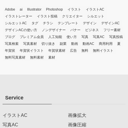
Adobe
ai
Illustrator
Photoshop
イラスト
イラストAC
イラストレーター
イラスト投稿
クリエイター
シルエット
シルエットAC
タグ
チラシ
テンプレート
デザイン
デザインAC
デザインACの使い方
ノンデザイナー
バナー
ビジネス
フリー素材
ブログ
プレミアム会員
人工知能
使い方
写真
写真AC
写真投稿
写真検索
写真素材
切り抜き
副業
動画
動画AC
商用利用
夏
年賀状
年賀状イラスト
年賀状素材
広告
無料
無料イラスト
無料写真素材
無料素材
素材
Service
イラストAC
画像拡大
写真AC
画像圧縮