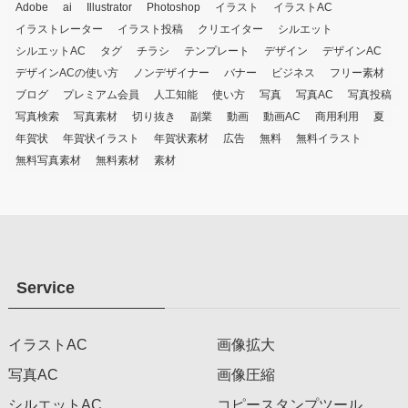
Adobe
ai
Illustrator
Photoshop
イラスト
イラストAC
イラストレーター
イラスト投稿
クリエイター
シルエット
シルエットAC
タグ
チラシ
テンプレート
デザイン
デザインAC
デザインACの使い方
ノンデザイナー
バナー
ビジネス
フリー素材
ブログ
プレミアム会員
人工知能
使い方
写真
写真AC
写真投稿
写真検索
写真素材
切り抜き
副業
動画
動画AC
商用利用
夏
年賀状
年賀状イラスト
年賀状素材
広告
無料
無料イラスト
無料写真素材
無料素材
素材
Service
イラストAC
画像拡大
写真AC
画像圧縮
シルエットAC
コピースタンプツール