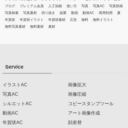
ブログ
プレミアム会員
人工知能
使い方
写真
写真AC
写真投稿
写真検索
写真素材
切り抜き
副業
動画
動画AC
商用利用
夏
年賀状
年賀状イラスト
年賀状素材
広告
無料
無料イラスト
無料写真素材
無料素材
素材
Service
イラストAC
画像拡大
写真AC
画像圧縮
シルエットAC
コピースタンプツール
動画AC
アート画像作成
年賀状AC
顔差替