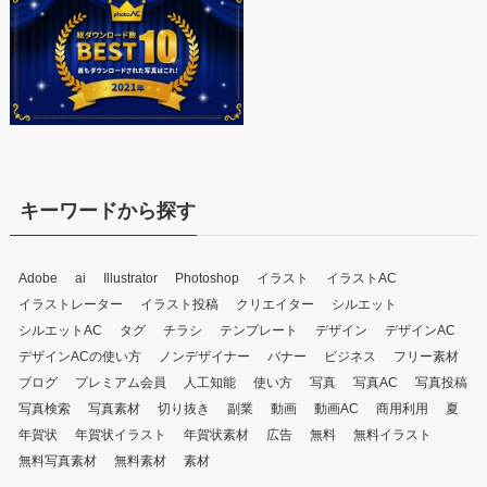
キーワードから探す
Adobe
ai
Illustrator
Photoshop
イラスト
イラストAC
イラストレーター
イラスト投稿
クリエイター
シルエット
シルエットAC
タグ
チラシ
テンプレート
デザイン
デザインAC
デザインACの使い方
ノンデザイナー
バナー
ビジネス
フリー素材
ブログ
プレミアム会員
人工知能
使い方
写真
写真AC
写真投稿
写真検索
写真素材
切り抜き
副業
動画
動画AC
商用利用
夏
年賀状
年賀状イラスト
年賀状素材
広告
無料
無料イラスト
無料写真素材
無料素材
素材