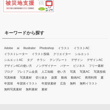
キーワードから探す
Adobe
ai
Illustrator
Photoshop
イラスト
イラストAC
イラストレーター
イラスト投稿
クリエイター
シルエット
シルエットAC
タグ
チラシ
テンプレート
デザイン
デザインAC
デザインACの使い方
ノンデザイナー
バナー
ビジネス
フリー素材
ブログ
プレミアム会員
人工知能
使い方
写真
写真AC
写真投稿
写真検索
写真素材
切り抜き
副業
動画
動画AC
商用利用
夏
年賀状
年賀状イラスト
年賀状素材
広告
無料
無料イラスト
無料写真素材
無料素材
素材