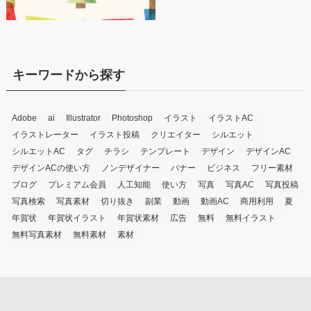
キーワードから探す
Adobe
ai
Illustrator
Photoshop
イラスト
イラストAC
イラストレーター
イラスト投稿
クリエイター
シルエット
シルエットAC
タグ
チラシ
テンプレート
デザイン
デザインAC
デザインACの使い方
ノンデザイナー
バナー
ビジネス
フリー素材
ブログ
プレミアム会員
人工知能
使い方
写真
写真AC
写真投稿
写真検索
写真素材
切り抜き
副業
動画
動画AC
商用利用
夏
年賀状
年賀状イラスト
年賀状素材
広告
無料
無料イラスト
無料写真素材
無料素材
素材