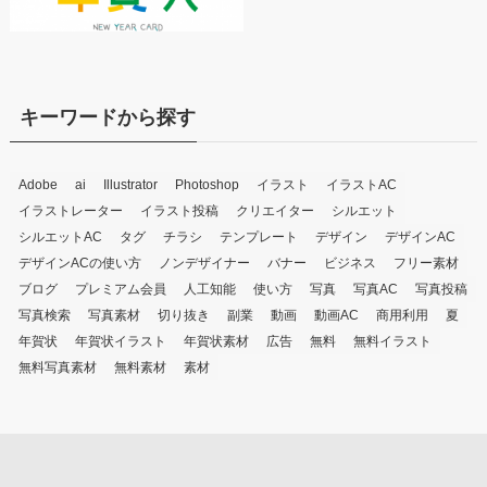
キーワードから探す
Adobe
ai
Illustrator
Photoshop
イラスト
イラストAC
イラストレーター
イラスト投稿
クリエイター
シルエット
シルエットAC
タグ
チラシ
テンプレート
デザイン
デザインAC
デザインACの使い方
ノンデザイナー
バナー
ビジネス
フリー素材
ブログ
プレミアム会員
人工知能
使い方
写真
写真AC
写真投稿
写真検索
写真素材
切り抜き
副業
動画
動画AC
商用利用
夏
年賀状
年賀状イラスト
年賀状素材
広告
無料
無料イラスト
無料写真素材
無料素材
素材