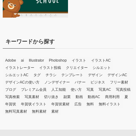
キーワードから探す
Adobe
ai
Illustrator
Photoshop
イラスト
イラストAC
イラストレーター
イラスト投稿
クリエイター
シルエット
シルエットAC
タグ
チラシ
テンプレート
デザイン
デザインAC
デザインACの使い方
ノンデザイナー
バナー
ビジネス
フリー素材
ブログ
プレミアム会員
人工知能
使い方
写真
写真AC
写真投稿
写真検索
写真素材
切り抜き
副業
動画
動画AC
商用利用
夏
年賀状
年賀状イラスト
年賀状素材
広告
無料
無料イラスト
無料写真素材
無料素材
素材