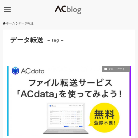
ホーム
データ転送
データ転送
– tag –
グループサイト