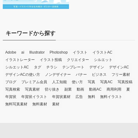
キーワードから探す
Adobe
ai
Illustrator
Photoshop
イラスト
イラストAC
イラストレーター
イラスト投稿
クリエイター
シルエット
シルエットAC
タグ
チラシ
テンプレート
デザイン
デザインAC
デザインACの使い方
ノンデザイナー
バナー
ビジネス
フリー素材
ブログ
プレミアム会員
人工知能
使い方
写真
写真AC
写真投稿
写真検索
写真素材
切り抜き
副業
動画
動画AC
商用利用
夏
年賀状
年賀状イラスト
年賀状素材
広告
無料
無料イラスト
無料写真素材
無料素材
素材