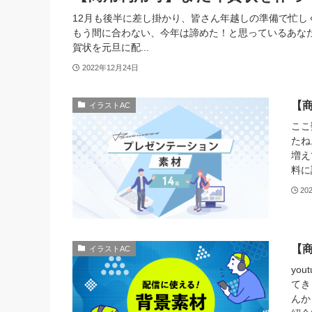
12月も後半に差し掛かり、皆さん年越しの準備で忙し
もう間に合わない、今年は諦めた！と思っているあなた、
賀状を元旦に配...
2022年12月24日
【
イラストAC
ここ
たね
増え
料に
20
【
イラストAC
yo
てき
んか