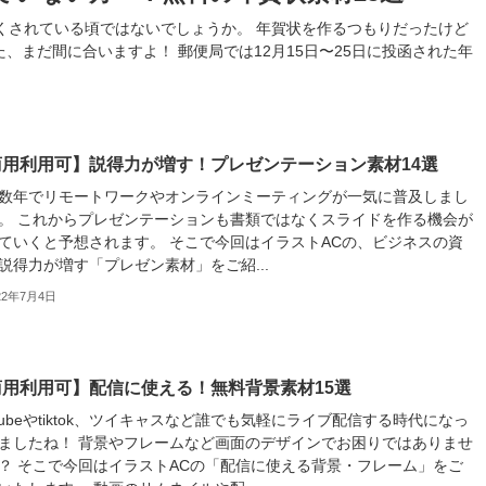
くされている頃ではないでしょうか。 年賀状を作るつもりだったけど
まだ間に合いますよ！ 郵便局では12月15日〜25日に投函された年
商用利用可】説得力が増す！プレゼンテーション素材14選
数年でリモートワークやオンラインミーティングが一気に普及しまし
。 これからプレゼンテーションも書類ではなくスライドを作る機会が
ていくと予想されます。 そこで今回はイラストACの、ビジネスの資
説得力が増す「プレゼン素材」をご紹...
22年7月4日
商用利用可】配信に使える！無料背景素材15選
utubeやtiktok、ツイキャスなど誰でも気軽にライブ配信する時代になっ
ましたね！ 背景やフレームなど画面のデザインでお困りではありませ
？ そこで今回はイラストACの「配信に使える背景・フレーム」をご