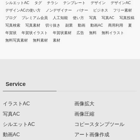
シルエットAC
タグ
チラシ
テンプレート
デザイン
デザインAC
デザインACの使い方
ノンデザイナー
バナー
ビジネス
フリー素材
ブログ
プレミアム会員
人工知能
使い方
写真
写真AC
写真投稿
写真検索
写真素材
切り抜き
副業
動画
動画AC
商用利用
夏
年賀状
年賀状イラスト
年賀状素材
広告
無料
無料イラスト
無料写真素材
無料素材
素材
Service
イラストAC
画像拡大
写真AC
画像圧縮
シルエットAC
コピースタンプツール
動画AC
アート画像作成