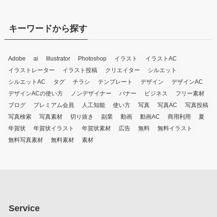
キーワードから探す
Adobe
ai
Illustrator
Photoshop
イラスト
イラストAC
イラストレーター
イラスト投稿
クリエイター
シルエット
シルエットAC
タグ
チラシ
テンプレート
デザイン
デザインAC
デザインACの使い方
ノンデザイナー
バナー
ビジネス
フリー素材
ブログ
プレミアム会員
人工知能
使い方
写真
写真AC
写真投稿
写真検索
写真素材
切り抜き
副業
動画
動画AC
商用利用
夏
年賀状
年賀状イラスト
年賀状素材
広告
無料
無料イラスト
無料写真素材
無料素材
素材
Service