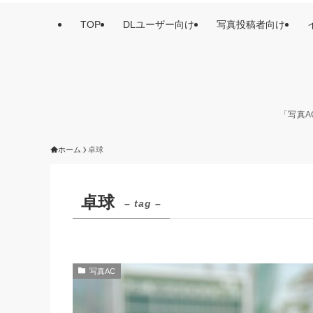
TOP
DLユーザー向け
写真投稿者向け
「写真A
ホーム
卓球
卓球
– tag –
写真AC