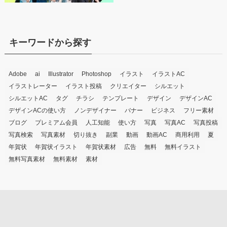
キーワードから探す
Adobe
ai
Illustrator
Photoshop
イラスト
イラストAC
イラストレーター
イラスト投稿
クリエイター
シルエット
シルエットAC
タグ
チラシ
テンプレート
デザイン
デザインAC
デザインACの使い方
ノンデザイナー
バナー
ビジネス
フリー素材
ブログ
プレミアム会員
人工知能
使い方
写真
写真AC
写真投稿
写真検索
写真素材
切り抜き
副業
動画
動画AC
商用利用
夏
年賀状
年賀状イラスト
年賀状素材
広告
無料
無料イラスト
無料写真素材
無料素材
素材