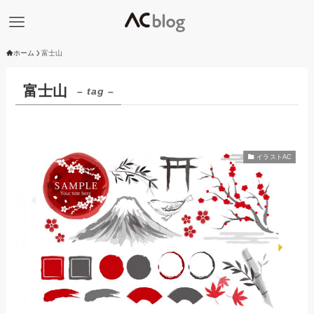
ホーム
富士山
富士山
– tag –
イラストAC