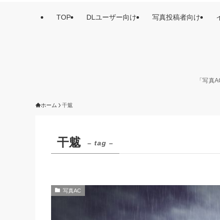
TOP
DLユーザー向け
写真投稿者向け
「写真A
ホーム
干魃
干魃
– tag –
写真AC