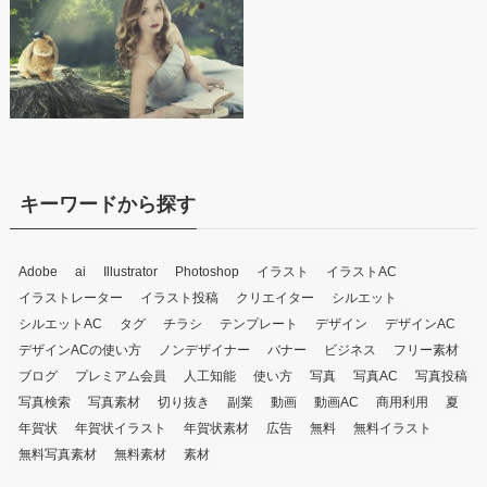
キーワードから探す
Adobe
ai
Illustrator
Photoshop
イラスト
イラストAC
イラストレーター
イラスト投稿
クリエイター
シルエット
シルエットAC
タグ
チラシ
テンプレート
デザイン
デザインAC
デザインACの使い方
ノンデザイナー
バナー
ビジネス
フリー素材
ブログ
プレミアム会員
人工知能
使い方
写真
写真AC
写真投稿
写真検索
写真素材
切り抜き
副業
動画
動画AC
商用利用
夏
年賀状
年賀状イラスト
年賀状素材
広告
無料
無料イラスト
無料写真素材
無料素材
素材