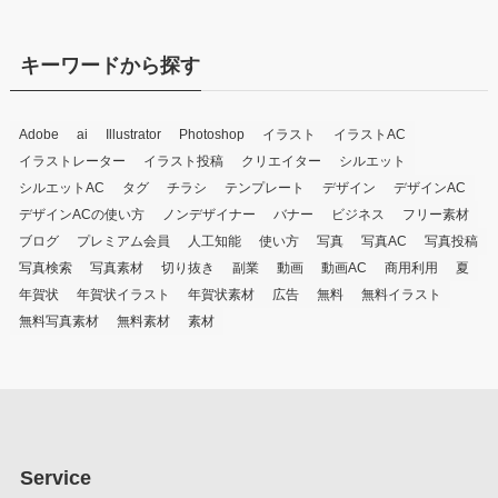
キーワードから探す
Adobe
ai
Illustrator
Photoshop
イラスト
イラストAC
イラストレーター
イラスト投稿
クリエイター
シルエット
シルエットAC
タグ
チラシ
テンプレート
デザイン
デザインAC
デザインACの使い方
ノンデザイナー
バナー
ビジネス
フリー素材
ブログ
プレミアム会員
人工知能
使い方
写真
写真AC
写真投稿
写真検索
写真素材
切り抜き
副業
動画
動画AC
商用利用
夏
年賀状
年賀状イラスト
年賀状素材
広告
無料
無料イラスト
無料写真素材
無料素材
素材
Service