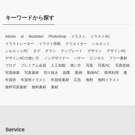
キーワードから探す
Adobe
ai
Illustrator
Photoshop
イラスト
イラストAC
イラストレーター
イラスト投稿
クリエイター
シルエット
シルエットAC
タグ
チラシ
テンプレート
デザイン
デザインAC
デザインACの使い方
ノンデザイナー
バナー
ビジネス
フリー素材
ブログ
プレミアム会員
人工知能
使い方
写真
写真AC
写真投稿
写真検索
写真素材
切り抜き
副業
動画
動画AC
商用利用
夏
年賀状
年賀状イラスト
年賀状素材
広告
無料
無料イラスト
無料写真素材
無料素材
素材
Service