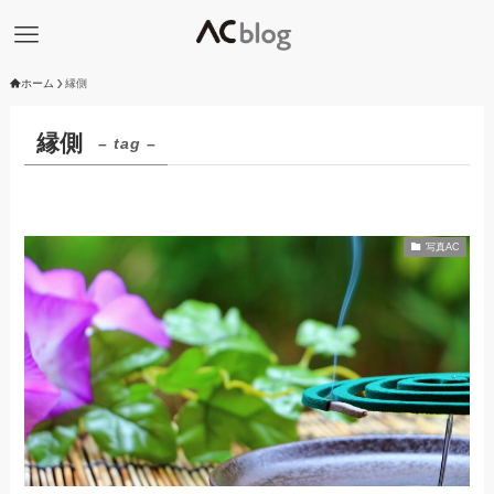
ホーム
縁側
縁側
– tag –
写真AC