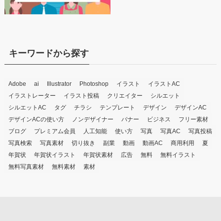
キーワードから探す
Adobe
ai
Illustrator
Photoshop
イラスト
イラストAC
イラストレーター
イラスト投稿
クリエイター
シルエット
シルエットAC
タグ
チラシ
テンプレート
デザイン
デザインAC
デザインACの使い方
ノンデザイナー
バナー
ビジネス
フリー素材
ブログ
プレミアム会員
人工知能
使い方
写真
写真AC
写真投稿
写真検索
写真素材
切り抜き
副業
動画
動画AC
商用利用
夏
年賀状
年賀状イラスト
年賀状素材
広告
無料
無料イラスト
無料写真素材
無料素材
素材