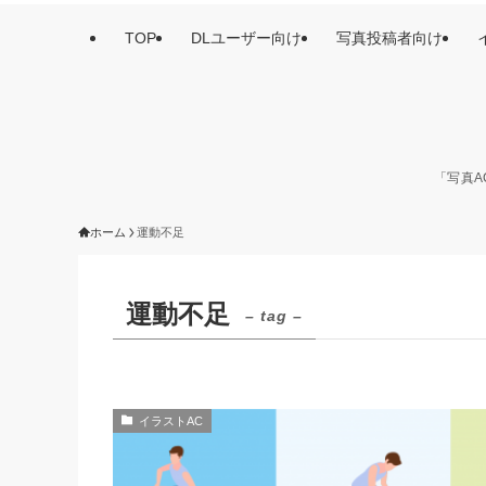
TOP
DLユーザー向け
写真投稿者向け
「写真A
ホーム
運動不足
運動不足
– tag –
イラストAC