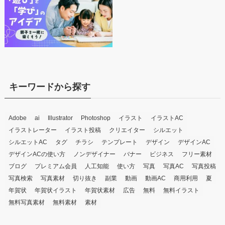
キーワードから探す
Adobe
ai
Illustrator
Photoshop
イラスト
イラストAC
イラストレーター
イラスト投稿
クリエイター
シルエット
シルエットAC
タグ
チラシ
テンプレート
デザイン
デザインAC
デザインACの使い方
ノンデザイナー
バナー
ビジネス
フリー素材
ブログ
プレミアム会員
人工知能
使い方
写真
写真AC
写真投稿
写真検索
写真素材
切り抜き
副業
動画
動画AC
商用利用
夏
年賀状
年賀状イラスト
年賀状素材
広告
無料
無料イラスト
無料写真素材
無料素材
素材