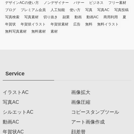
デザインACの使い方
ノンデザイナー
バナー
ビジネス
フリー素材
ブログ
プレミアム会員
人工知能
使い方
写真
写真AC
写真投稿
写真検索
写真素材
切り抜き
副業
動画
動画AC
商用利用
夏
年賀状
年賀状イラスト
年賀状素材
広告
無料
無料イラスト
無料写真素材
無料素材
素材
Service
イラストAC
画像拡大
写真AC
画像圧縮
シルエットAC
コピースタンプツール
動画AC
アート画像作成
年賀状AC
顔差替