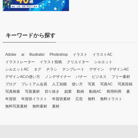
キーワードから探す
Adobe
ai
Illustrator
Photoshop
イラスト
イラストAC
イラストレーター
イラスト投稿
クリエイター
シルエット
シルエットAC
タグ
チラシ
テンプレート
デザイン
デザインAC
デザインACの使い方
ノンデザイナー
バナー
ビジネス
フリー素材
ブログ
プレミアム会員
人工知能
使い方
写真
写真AC
写真投稿
写真検索
写真素材
切り抜き
副業
動画
動画AC
商用利用
夏
年賀状
年賀状イラスト
年賀状素材
広告
無料
無料イラスト
無料写真素材
無料素材
素材