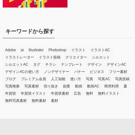
キーワードから探す
Adobe
ai
Illustrator
Photoshop
イラスト
イラストAC
イラストレーター
イラスト投稿
クリエイター
シルエット
シルエットAC
タグ
チラシ
テンプレート
デザイン
デザインAC
デザインACの使い方
ノンデザイナー
バナー
ビジネス
フリー素材
ブログ
プレミアム会員
人工知能
使い方
写真
写真AC
写真投稿
写真検索
写真素材
切り抜き
副業
動画
動画AC
商用利用
夏
年賀状
年賀状イラスト
年賀状素材
広告
無料
無料イラスト
無料写真素材
無料素材
素材