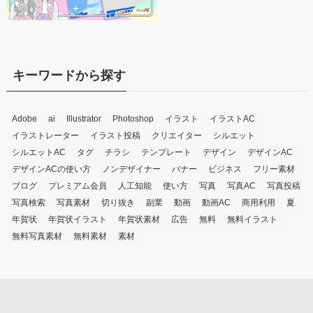
キーワードから探す
Adobe
ai
Illustrator
Photoshop
イラスト
イラストAC
イラストレーター
イラスト投稿
クリエイター
シルエット
シルエットAC
タグ
チラシ
テンプレート
デザイン
デザインAC
デザインACの使い方
ノンデザイナー
バナー
ビジネス
フリー素材
ブログ
プレミアム会員
人工知能
使い方
写真
写真AC
写真投稿
写真検索
写真素材
切り抜き
副業
動画
動画AC
商用利用
夏
年賀状
年賀状イラスト
年賀状素材
広告
無料
無料イラスト
無料写真素材
無料素材
素材