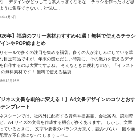
な... デザインがどうしても素人っぽくなるな... チラシを作ったけど思
ように集客できない... と悩ん...
26年1月5日
026年】福袋のフリー素材おすすめ41選！無料で使えるチラシ
インやPOP総まとめ
りセールで多くの注目を集める福袋。多くの人が楽しみにしている華
な目玉商品ですが、年末の慌ただしい時期に、その魅力を伝えるデザ
を自作するのは大変ですよね。 そんなときに便利なのが、「イラスト
」の無料素材です！ 無料で使える福袋...
25年12月16日
ビジネス文書を劇的に変える！】A4文書デザインのコツとおす
めテンプレート
ネスシーンでは、社内外に配布する資料や提案書、会社案内、説明資
ど、A4 サイズの文書を作成する機会が多くあります。 しかし、文章
っているときに、 文字や要素のバランスが悪く、読みづらい... 図や画
配置が不自然になってしまう... ペ...