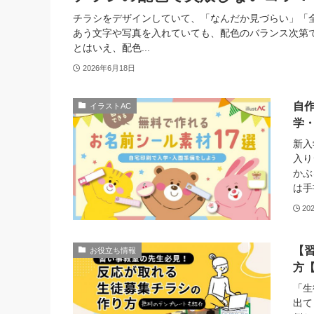
チラシをデザインしていて、「なんだか見づらい」「
あう文字や写真を入れていても、配色のバランス次第
とはいえ、配色...
2026年6月18日
自
イラストAC
学
新入
入り
かぶ
は手
20
【
お役立ち情報
方
「生
出て