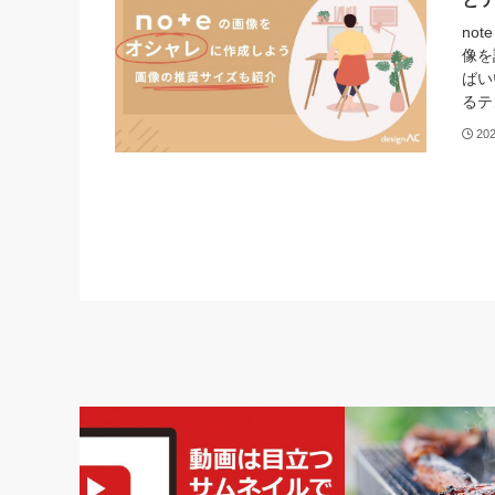
no
像を
ばい
るテ
20