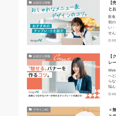
【
お役立ち情報
と
飲食
初の
い・
せん
20
【
お役立ち情報
レ
We
へと
らな
悩ん
20
＜無
デザインAC
と