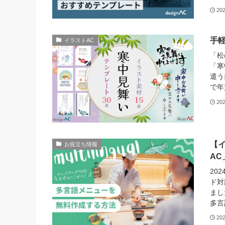
20
手
イラストAC
「松
「寒
遣う
で年
20
【
お役立ち情報
A
20
ド対
まし
多言
20