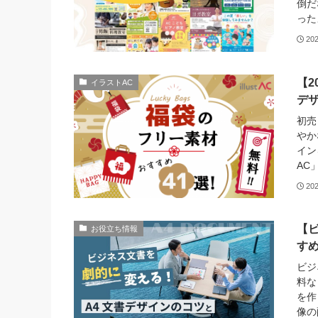
倒だ
った
20
【2
イラストAC
デザ
初売
やか
イン
AC
20
【
お役立ち情報
す
ビジ
料な
を作
像の