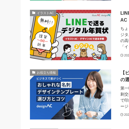
LI
イラストAC
AC
ちょ
ジタ
の高
「イ
20
【
お役立ち情報
の
第一
刺交
で印
ージ
20