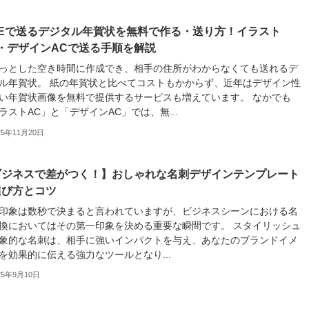
NEで送るデジタル年賀状を無料で作る・送り方！イラスト
・デザインACで送る手順を解説
っとした空き時間に作成でき、相手の住所がわからなくても送れるデ
ル年賀状。 紙の年賀状と比べてコストもかからず、近年はデザイン性
い年賀状画像を無料で提供するサービスも増えています。 なかでも
ラストAC」と「デザインAC」では、無...
25年11月20日
ビジネスで差がつく！】おしゃれな名刺デザインテンプレート
選び方とコツ
印象は数秒で決まると言われていますが、ビジネスシーンにおける名
換においてはその第一印象を決める重要な瞬間です。 スタイリッシュ
象的な名刺は、相手に強いインパクトを与え、あなたのブランドイメ
を効果的に伝える強力なツールとなり...
25年9月10日