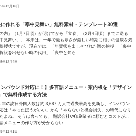
25年12月16日
軽に作れる「寒中見舞い」無料素材・テンプレート30選
の内」（1月7日頃）が明けてから「立春」（2月4日頃）までに送る
中見舞い」。 本来は、一年で最も寒さが厳しい時期に相手の健康を気
挨拶状ですが、現在では、「年賀状を出しそびれた際の挨拶」「喪中
賀状を出せない時の代用」「喪中と知ら...
25年12月4日
インバウンド対応に！】多言語メニュー・案内板を「デザイン
C」で無料作成する方法
24 年の訪日外国人数は約 3,687 万人で過去最高を更新し、インバウン
応は「やったほうがいい」から「やらないと機会損失」の時代になり
たよね。 そうは言っても、 翻訳会社や印刷業者に頼むとコストが...
語メニューの作り方が分からない......
25年12月1日