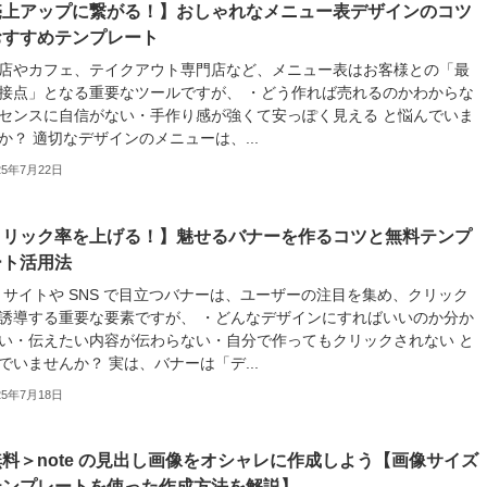
売上アップに繋がる！】おしゃれなメニュー表デザインのコツ
おすすめテンプレート
店やカフェ、テイクアウト専門店など、メニュー表はお客様との「最
接点」となる重要なツールですが、 ・どう作れば売れるのかわからな
センスに自信がない・手作り感が強くて安っぽく見える と悩んでいま
か？ 適切なデザインのメニューは、...
25年7月22日
クリック率を上げる！】魅せるバナーを作るコツと無料テンプ
ート活用法
b サイトや SNS で目立つバナーは、ユーザーの注目を集め、クリック
誘導する重要な要素ですが、 ・どんなデザインにすればいいのか分か
い・伝えたい内容が伝わらない・自分で作ってもクリックされない と
でいませんか？ 実は、バナーは「デ...
25年7月18日
料＞note の見出し画像をオシャレに作成しよう【画像サイズ
テンプレートを使った作成方法を解説】