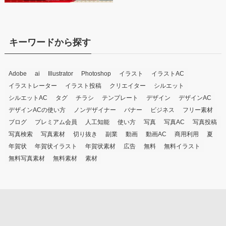
キーワードから探す
Adobe
ai
Illustrator
Photoshop
イラスト
イラストAC
イラストレーター
イラスト投稿
クリエイター
シルエット
シルエットAC
タグ
チラシ
テンプレート
デザイン
デザインAC
デザインACの使い方
ノンデザイナー
バナー
ビジネス
フリー素材
ブログ
プレミアム会員
人工知能
使い方
写真
写真AC
写真投稿
写真検索
写真素材
切り抜き
副業
動画
動画AC
商用利用
夏
年賀状
年賀状イラスト
年賀状素材
広告
無料
無料イラスト
無料写真素材
無料素材
素材