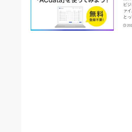
ビ
ァイ
とっ
20