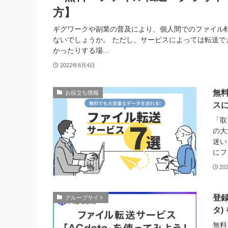
方】
ギグワークや副業の普及により、個人間でのファイル
ないでしょうか。 ただし、サービスによっては転送
かったりする場...
2022年8月4日
無
お役立ち情報
ス
「取
の大
迷い
にフ
20
登録
グループサイト
タ)
無料