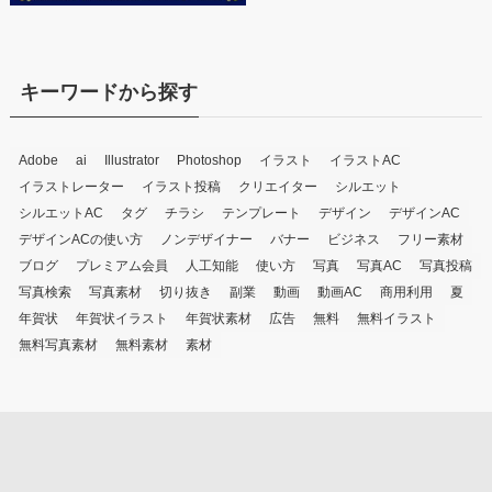
キーワードから探す
Adobe
ai
Illustrator
Photoshop
イラスト
イラストAC
イラストレーター
イラスト投稿
クリエイター
シルエット
シルエットAC
タグ
チラシ
テンプレート
デザイン
デザインAC
デザインACの使い方
ノンデザイナー
バナー
ビジネス
フリー素材
ブログ
プレミアム会員
人工知能
使い方
写真
写真AC
写真投稿
写真検索
写真素材
切り抜き
副業
動画
動画AC
商用利用
夏
年賀状
年賀状イラスト
年賀状素材
広告
無料
無料イラスト
無料写真素材
無料素材
素材