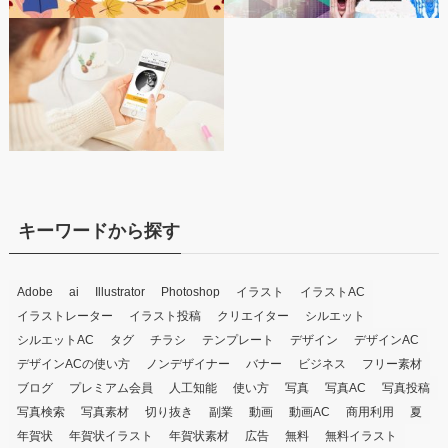
キーワードから探す
Adobe
ai
Illustrator
Photoshop
イラスト
イラストAC
イラストレーター
イラスト投稿
クリエイター
シルエット
シルエットAC
タグ
チラシ
テンプレート
デザイン
デザインAC
デザインACの使い方
ノンデザイナー
バナー
ビジネス
フリー素材
ブログ
プレミアム会員
人工知能
使い方
写真
写真AC
写真投稿
写真検索
写真素材
切り抜き
副業
動画
動画AC
商用利用
夏
年賀状
年賀状イラスト
年賀状素材
広告
無料
無料イラスト