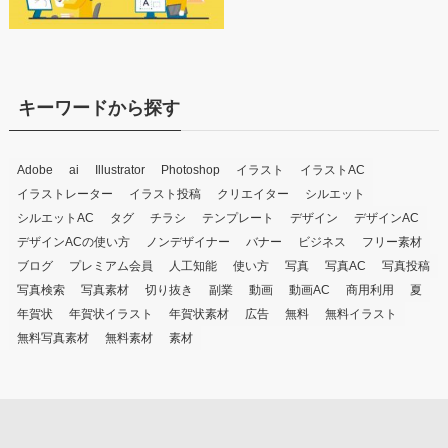
キーワードから探す
Adobe
ai
Illustrator
Photoshop
イラスト
イラストAC
イラストレーター
イラスト投稿
クリエイター
シルエット
シルエットAC
タグ
チラシ
テンプレート
デザイン
デザインAC
デザインACの使い方
ノンデザイナー
バナー
ビジネス
フリー素材
ブログ
プレミアム会員
人工知能
使い方
写真
写真AC
写真投稿
写真検索
写真素材
切り抜き
副業
動画
動画AC
商用利用
夏
年賀状
年賀状イラスト
年賀状素材
広告
無料
無料イラスト
無料写真素材
無料素材
素材