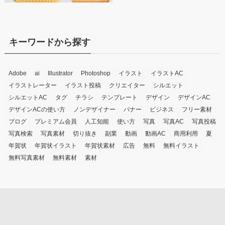
キーワードから探す
Adobe
ai
Illustrator
Photoshop
イラスト
イラストAC
イラストレーター
イラスト投稿
クリエイター
シルエット
シルエットAC
タグ
チラシ
テンプレート
デザイン
デザインAC
デザインACの使い方
ノンデザイナー
バナー
ビジネス
フリー素材
ブログ
プレミアム会員
人工知能
使い方
写真
写真AC
写真投稿
写真検索
写真素材
切り抜き
副業
動画
動画AC
商用利用
夏
年賀状
年賀状イラスト
年賀状素材
広告
無料
無料イラスト
無料写真素材
無料素材
素材