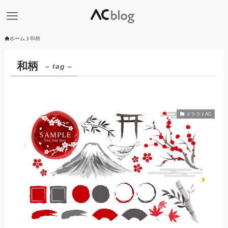
ホーム
和柄
和柄
– tag –
イラストAC