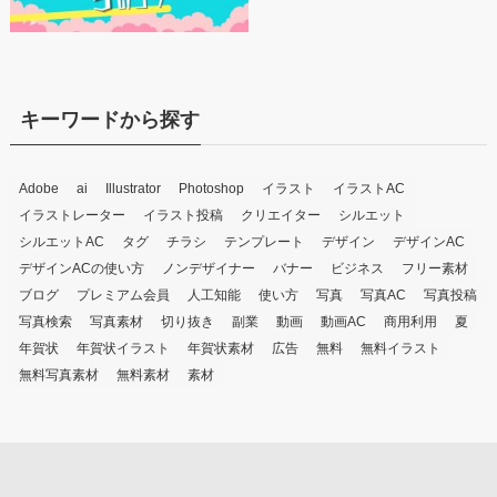
キーワードから探す
Adobe
ai
Illustrator
Photoshop
イラスト
イラストAC
イラストレーター
イラスト投稿
クリエイター
シルエット
シルエットAC
タグ
チラシ
テンプレート
デザイン
デザインAC
デザインACの使い方
ノンデザイナー
バナー
ビジネス
フリー素材
ブログ
プレミアム会員
人工知能
使い方
写真
写真AC
写真投稿
写真検索
写真素材
切り抜き
副業
動画
動画AC
商用利用
夏
年賀状
年賀状イラスト
年賀状素材
広告
無料
無料イラスト
無料写真素材
無料素材
素材