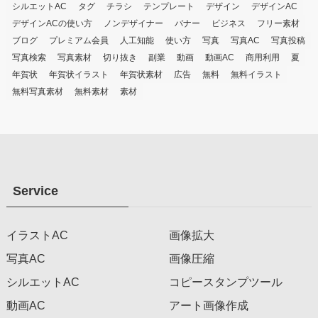
シルエットAC
タグ
チラシ
テンプレート
デザイン
デザインAC
デザインACの使い方
ノンデザイナー
バナー
ビジネス
フリー素材
ブログ
プレミアム会員
人工知能
使い方
写真
写真AC
写真投稿
写真検索
写真素材
切り抜き
副業
動画
動画AC
商用利用
夏
年賀状
年賀状イラスト
年賀状素材
広告
無料
無料イラスト
無料写真素材
無料素材
素材
Service
イラストAC
画像拡大
写真AC
画像圧縮
シルエットAC
コピースタンプツール
動画AC
アート画像作成