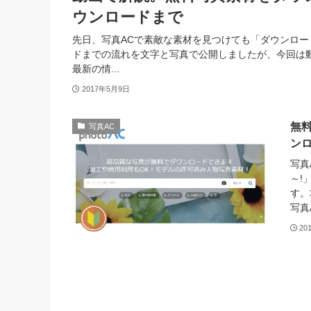
ウンロードまで
先日、写真ACで素敵な素材を見つけても「ダウンロー
ドまでの流れを文字と写真で公開しましたが、今回は
最新の情...
2017年5月9日
無
写真AC
ン
写真
～!
す。
写真
20