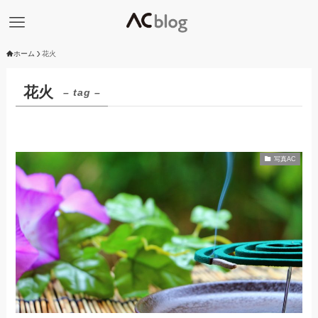
ホーム
花火
花火
– tag –
写真AC