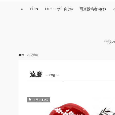
TOP
DLユーザー向け
写真投稿者向け
「写真A
ホーム
達磨
達磨
– tag –
イラストAC