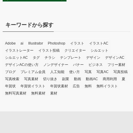
キーワードから探す
Adobe
ai
Illustrator
Photoshop
イラスト
イラストAC
イラストレーター
イラスト投稿
クリエイター
シルエット
シルエットAC
タグ
チラシ
テンプレート
デザイン
デザインAC
デザインACの使い方
ノンデザイナー
バナー
ビジネス
フリー素材
ブログ
プレミアム会員
人工知能
使い方
写真
写真AC
写真投稿
写真検索
写真素材
切り抜き
副業
動画
動画AC
商用利用
夏
年賀状
年賀状イラスト
年賀状素材
広告
無料
無料イラスト
無料写真素材
無料素材
素材