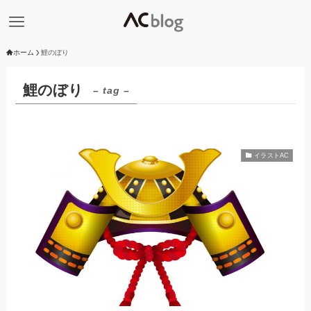
ホーム
鯉のぼり
鯉のぼり
– tag –
イラストAC