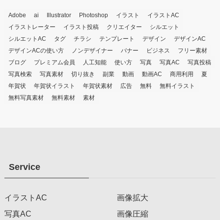
Adobe
ai
Illustrator
Photoshop
イラスト
イラストAC
イラストレーター
イラスト投稿
クリエイター
シルエット
シルエットAC
タグ
チラシ
テンプレート
デザイン
デザインAC
デザインACの使い方
ノンデザイナー
バナー
ビジネス
フリー素材
ブログ
プレミアム会員
人工知能
使い方
写真
写真AC
写真投稿
写真検索
写真素材
切り抜き
副業
動画
動画AC
商用利用
夏
年賀状
年賀状イラスト
年賀状素材
広告
無料
無料イラスト
無料写真素材
無料素材
素材
Service
イラストAC
画像拡大
写真AC
画像圧縮