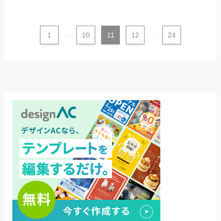
1
...
10
11
12
...
24