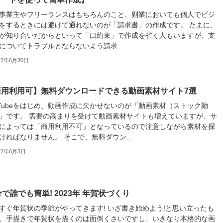
事業主やフリーランスはもちろんのこと、副業においても個人でビジ
をするときには避けて通れないのが「請求書」の作成です。 たまに、
が知り合いだからといって「口約束」で作成を省く人もいますが、支
についてトラブルとならないよう請求...
22年6月30日
商用利用可】無料ダウンロードできる動画素材サイト7選
uTubeをはじめ、動画作成に欠かせないのが「動画素材（ストック動
」です。 需要の高まりを受けて動画素材サイトも増えていますが、サ
によっては「商用利用不可」となっているので注意しながら素材を探
ければなりません。 そこで、無料ダウン...
22年6月3日
分で誰でも簡単! 2023年 年賀状づくり
すぐ年賀状の季節がやってきます! いざ書き始めよう!と思い立ったも
、手描きで年賀状を描くのは面倒くさいですし、いきなり本格的な画