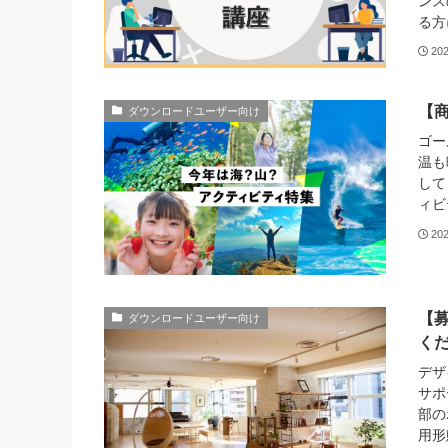
ンス
る方
20
【
ダウンロードユーザー向け
ゴー
温も
して
ィビ
20
【
ダウンロードユーザー向け
く
デザ
サポ
部の
用形