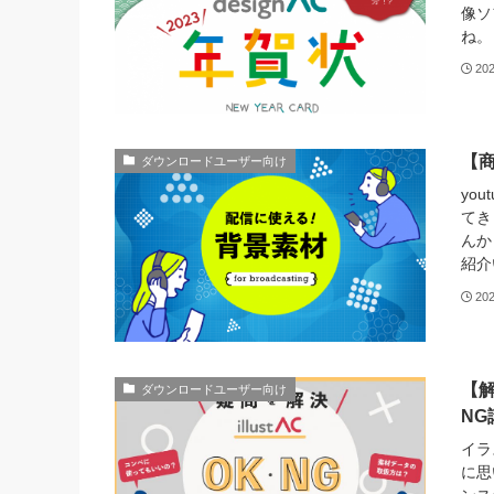
像ソ
ね。
20
【
ダウンロードユーザー向け
yo
てき
んか
紹介
20
【
ダウンロードユーザー向け
NG
イラ
に思