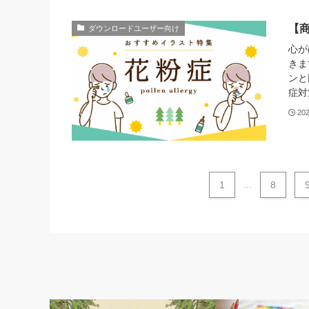
【
ダウンロードユーザー向け
心が
きま
ンと
症対
20
1
...
8