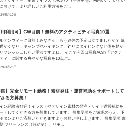
のデザイナー、副業でイラストACのフリー素材をご利用いただいてい
に向けて、より詳しいご利用方法をご...
22年5月10日
商用利用可】GW目前！無料のアクティビティ写真10選
ルデンウィーク目前！みなさん、もう連休の予定は立てましたか？ 気
暖かくなり、キャンプやハイキング、釣りにダイビングなど体を動か
リフレッシュしたい季節ですよね。 そこで今回は写真ACの「アクテ
ティ」に関する爽やかな写真を10点ご...
22年4月26日
募集】完全リモート勤務！素材発注・運営補助をサポートして
ださる方募集！
イン経験者歓迎！イラストやデザイン素材の発注・サイト運営補助を
ートしてくださる方を募集しています。 募集要項をご確認のうえ、下
ボタンよりご応募いただきますようお願い申し上げます。 募集要項 雇
態 フリーランス（時給制）、リモ...