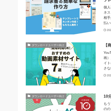
個人
ネス
相手
払い
20
【
ダウンロードユーザー向け
Yo
画）
イト
さな
20
10
ダウンロードユーザー向け
もう
のの