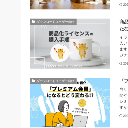
20
商
ダウンロードユーザー向け
た
イラ
入い
ます
ジナ
20
「
ダウンロードユーザー向け
当サ
間や
レミ
すか
20