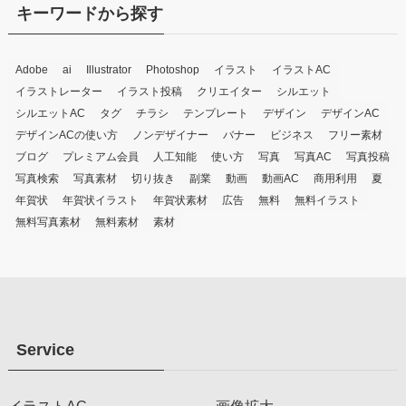
キーワードから探す
Adobe
ai
Illustrator
Photoshop
イラスト
イラストAC
イラストレーター
イラスト投稿
クリエイター
シルエット
シルエットAC
タグ
チラシ
テンプレート
デザイン
デザインAC
デザインACの使い方
ノンデザイナー
バナー
ビジネス
フリー素材
ブログ
プレミアム会員
人工知能
使い方
写真
写真AC
写真投稿
写真検索
写真素材
切り抜き
副業
動画
動画AC
商用利用
夏
年賀状
年賀状イラスト
年賀状素材
広告
無料
無料イラスト
無料写真素材
無料素材
素材
Service
イラストAC
画像拡大