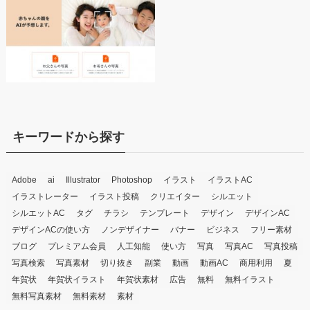
キーワードから探す
Adobe
ai
Illustrator
Photoshop
イラスト
イラストAC
イラストレーター
イラスト投稿
クリエイター
シルエット
シルエットAC
タグ
チラシ
テンプレート
デザイン
デザインAC
デザインACの使い方
ノンデザイナー
バナー
ビジネス
フリー素材
ブログ
プレミアム会員
人工知能
使い方
写真
写真AC
写真投稿
写真検索
写真素材
切り抜き
副業
動画
動画AC
商用利用
夏
年賀状
年賀状イラスト
年賀状素材
広告
無料
無料イラスト
無料写真素材
無料素材
素材